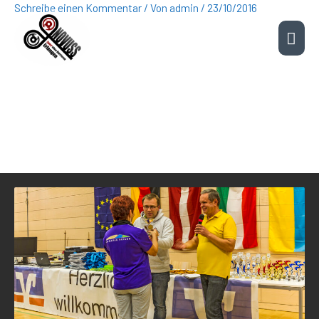
Schreibe einen Kommentar
/ Von
admin
/
23/10/2016
Zum
Hau
Inhalt
springen
Cup of equal possibilities
Erlangen 2016