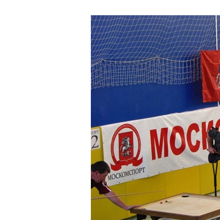
Welt
Cup
Moskau
2014